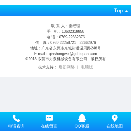
Top
联 系 人：秦经理
手 机：13602319958
电
话：0769-22662376
传 真：0769-22258721 22662976
地址：广东省东莞市东城街道温周路248号
E-mail：qinshengwei@gd-liquan.com
©
2018 东莞市力泉机械设备有限公司 版权所有
启初网络
|
电脑版
技术支持：
电话咨询
在线留言
QQ客服
在线地图